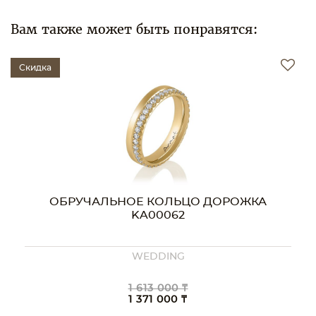
Вам также может быть понравятся:
Скидка
ЛЬЦО ДОРОЖКА
ОБРУЧАЛЬНОЕ КОЛЬ
62
KA00038
NG
WEDDING
00 ₸
1 957 000 ₸
00 ₸
1 663 000 ₸