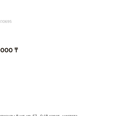
K10695
 000 ₸