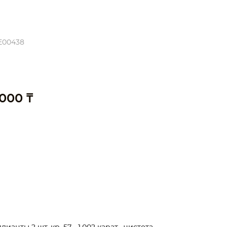
E00438
 000 ₸