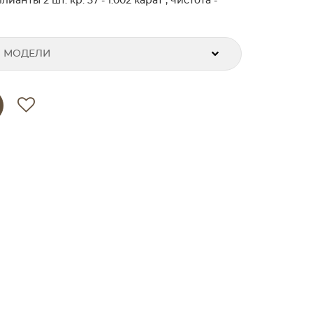
нты 2 шт. кр. 57 - 1.002 карат , чистота -
 МОДЕЛИ