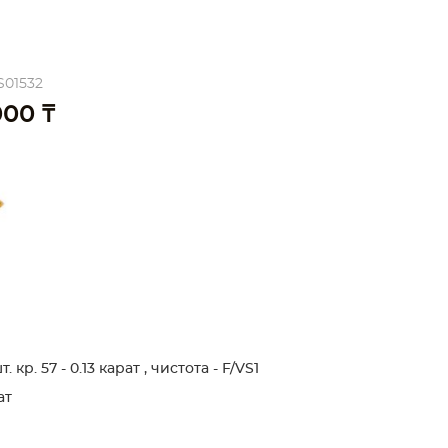
S01532
000 ₸
кр. 57 - 0.13 карат , чистота - F/VS1
ат