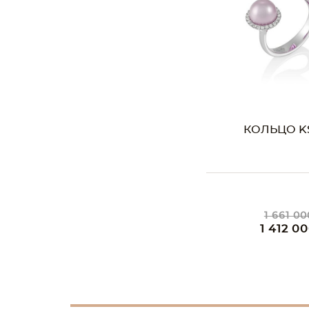
КОЛЬЦО KS
1 661 00
1 412 00