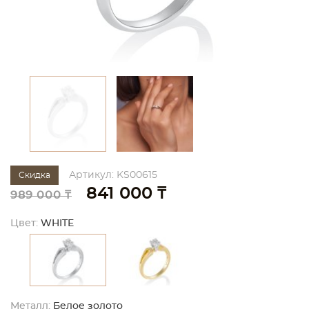
Артикул: KS00615
Скидка
841 000 ₸
989 000 ₸
Цвет:
WHITE
Металл:
Белое золото