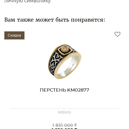
личную символику.
Вам также может быть понравятся:
кидка
Скидк
ПЕРСТЕНЬ KM02877
MIRAS
1 831 000 ₸