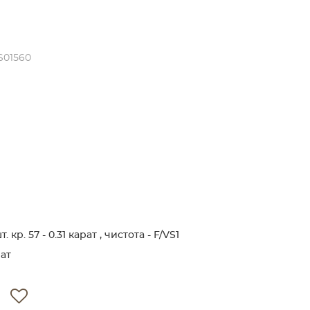
S01560
кр. 57 - 0.31 карат , чистота - F/VS1
ат