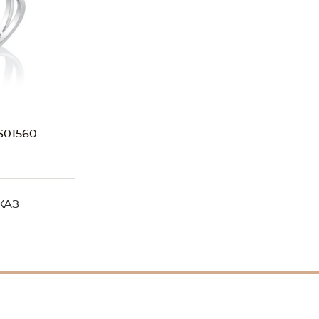
01560
КАЗ