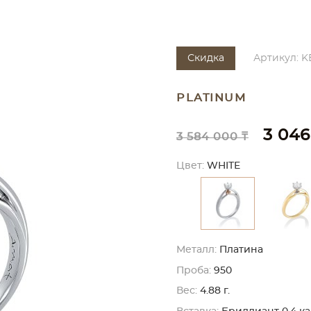
Скидка
Артикул: K
PLATINUM
3 046
3 584 000 ₸
Цвет:
WHITE
Металл:
Платина
Проба:
950
Вес:
4.88 г.