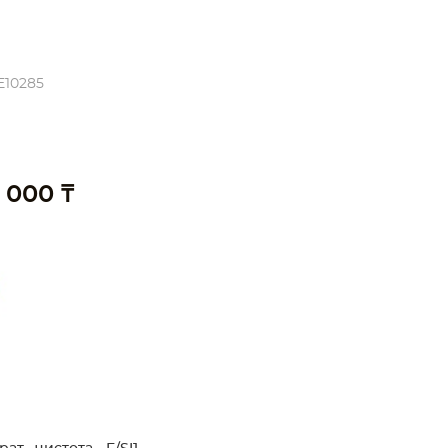
E10285
 000 ₸