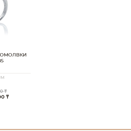
ПОМОЛВКИ
85
UM
0 ₸
00 ₸