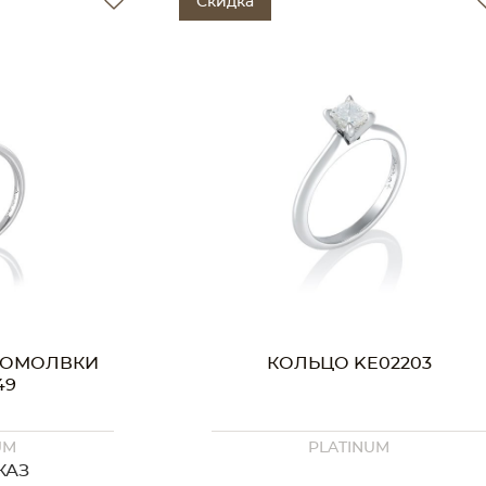
Скидка
02203
КОЛЬЦО KE02202
UM
PLATINUM
ПОД ЗАКАЗ