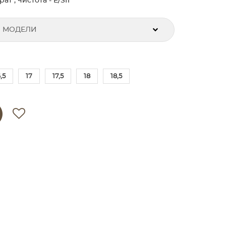
т , чистота - E/SI1
 МОДЕЛИ
,5
17
17,5
18
18,5