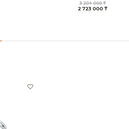
0 ₸
00 ₸
е