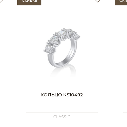
Скидка
Ски
КОЛЬЦО KS10492
CLASSIC