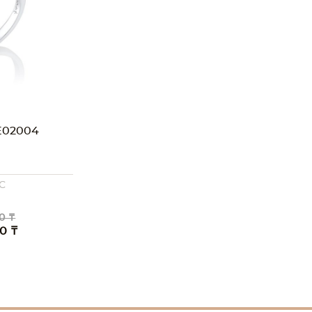
E02004
C
0 ₸
0 ₸