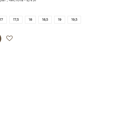
ат , чистота - E/VS1
17
17,5
18
18,5
19
19,5