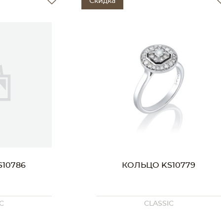
Скидка
10786
КОЛЬЦО KS10779
C
CLASSIC