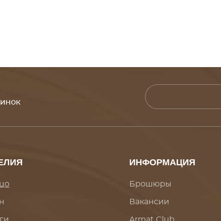
винок
ЕЛИЯ
ИНФОРМАЦИЯ
цо
Брошюры
н
Вакансии
ги
Armat Club