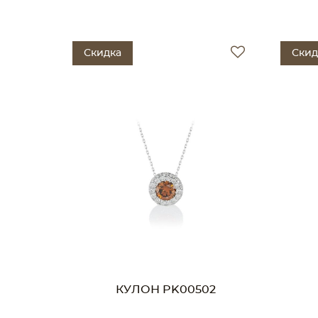
Скидка
Скид
КУЛОН PK00502