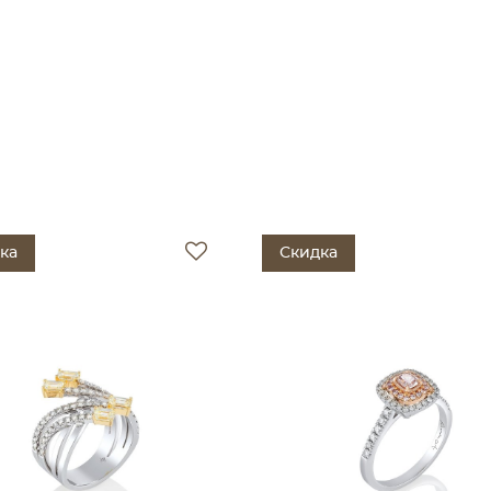
ка
Скидка