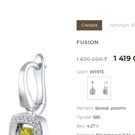
Скидка
Артикул: S
FUSION
1 419
1 670 000 ₸
Цвет:
WHITE
Металл:
Белое золото
Проба:
585
Вес:
4.27 г.