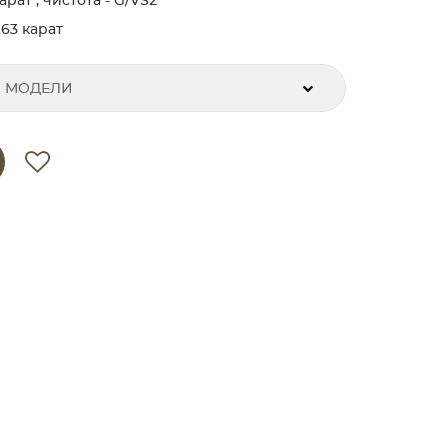
рат , чистота - G/VS2
63 карат
 МОДЕЛИ