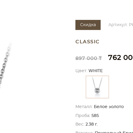
Скидка
Артикул: P
CLASSIC
762 00
897 000 ₸
Цвет:
WHITE
Металл:
Белое золото
Проба:
585
Вес:
2.38 г.