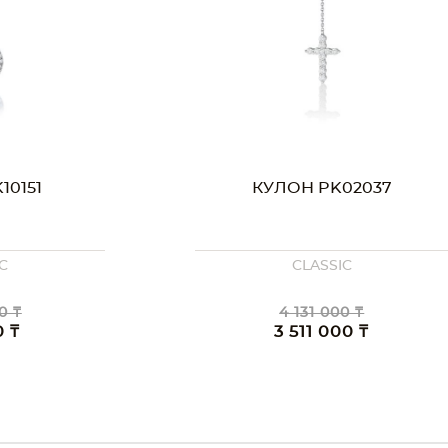
10151
КУЛОН PK02037
C
CLASSIC
0 ₸
4 131 000 ₸
0 ₸
3 511 000 ₸