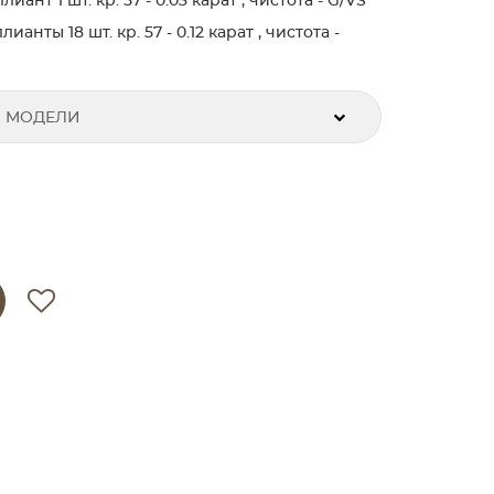
нт 1 шт. кр. 57 - 0.03 карат , чистота - G/VS
нты 18 шт. кр. 57 - 0.12 карат , чистота -
 МОДЕЛИ