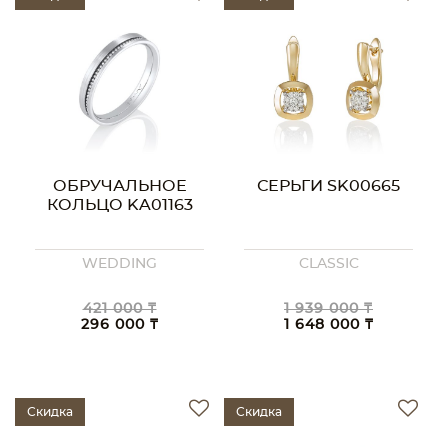
ОБРУЧАЛЬНОЕ
СЕРЬГИ SK00665
КОЛЬЦО KA01163
WEDDING
CLASSIC
421 000 ₸
1 939 000 ₸
296 000 ₸
1 648 000 ₸
Скидка
Скидка