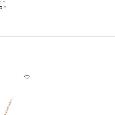
0 ₸
0 ₸
е