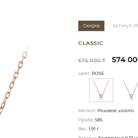
Скидка
Артикул: P
CLASSIC
574 00
675 000 ₸
Цвет:
ROSE
Металл:
Розовое золото
Проба:
585
Вес:
1.91 г.