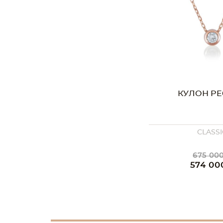
КУЛОН PE
CLASSI
675 000
574 00