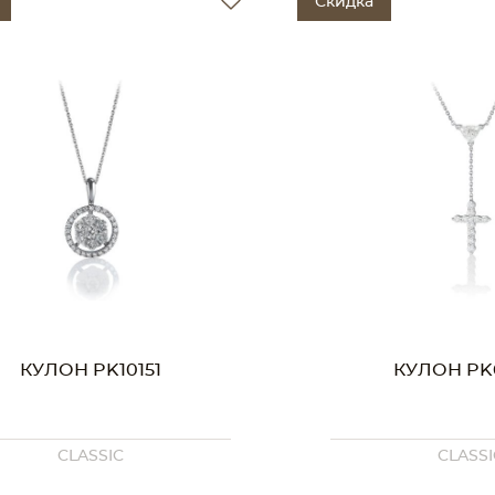
Скидка
КУЛОН PK10151
КУЛОН PK
CLASSIC
CLASSI