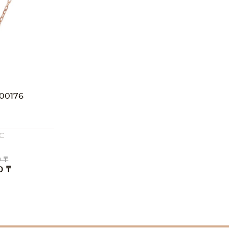
00176
C
 ₸
0 ₸