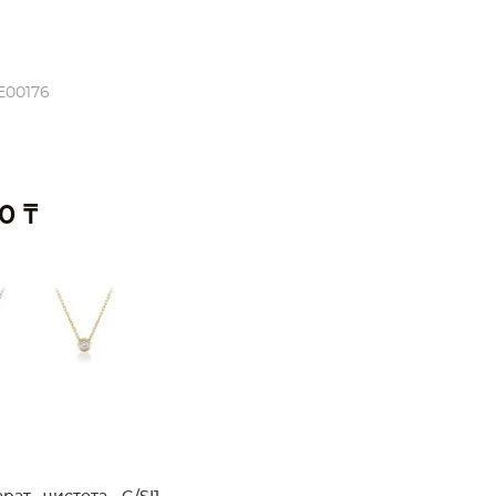
E00176
0 ₸