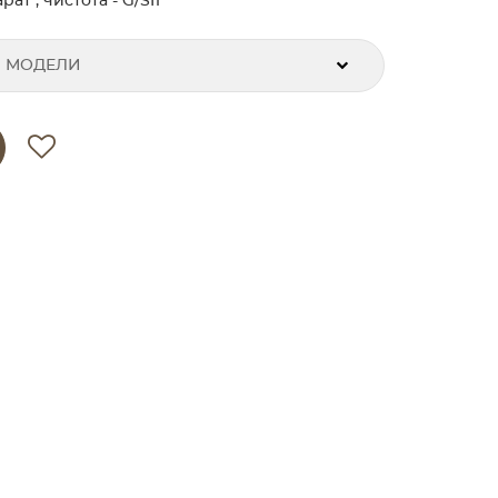
ат , чистота - G/SI1
 МОДЕЛИ