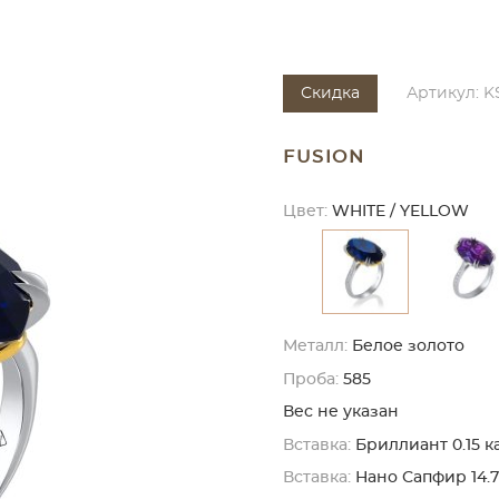
Скидка
Артикул: K
FUSION
Цвет:
WHITE / YELLOW
Металл:
Белое золото
Проба:
585
Вес не указан
Вставка:
Бриллиант 0.15 ка
Вставка:
Нано Сапфир 14.7