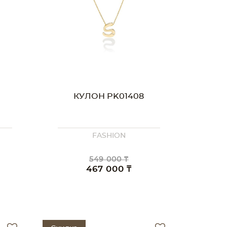
КУЛОН PK01408
FASHION
549 000 ₸
467 000 ₸