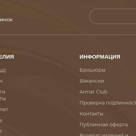
винок
ЕЛИЯ
ИНФОРМАЦИЯ
цо
Брошюры
н
Вакансии
ги
Armat Club
ты
Проверка подлиннос
лет
Контакты
е
Публичная оферта
т
Возврат изделий и