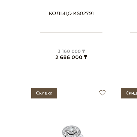
КОЛЬЦО KS02791
3 160 000 ₸
2 686 000 ₸
Скидка
Скид