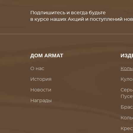
Подпишитесь и всегда будьте
в курсе наших Акций и поступлений но
ДОМ ARMAT
ИЗД
О нас
Коль
История
Куло
Новости
Серь
Пусе
Награды
Брас
Коль
Крес