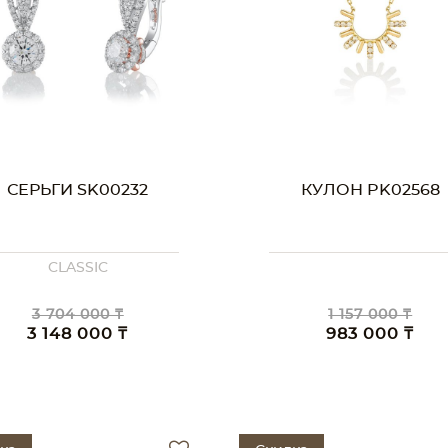
СЕРЬГИ SK00232
КУЛОН PK02568
CLASSIC
3 704 000 ₸
1 157 000 ₸
3 148 000 ₸
983 000 ₸