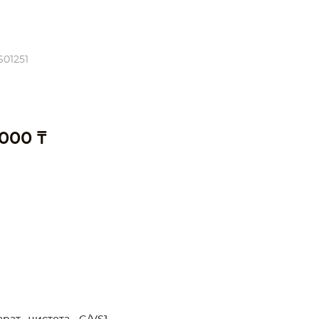
S01251
 000 ₸