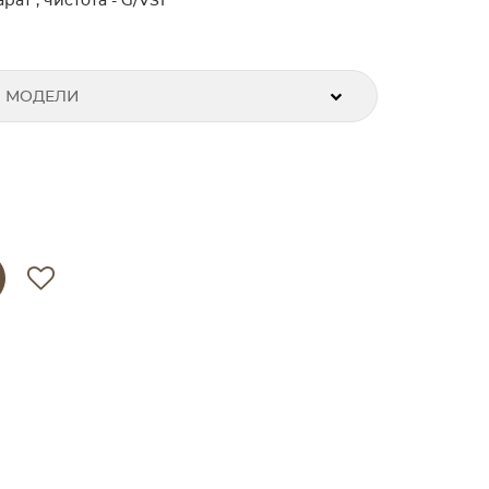
рат , чистота - G/VS1
 МОДЕЛИ