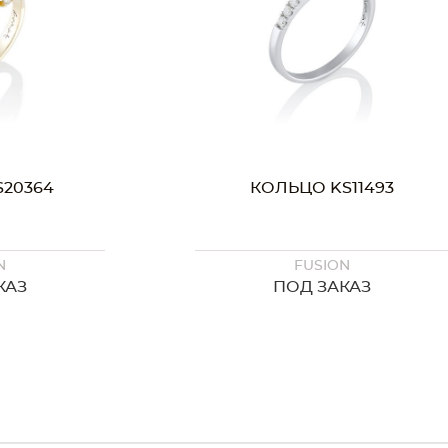
11493
КОЛЬЦО KS11371
N
FUSION
КАЗ
ПОД ЗАКАЗ