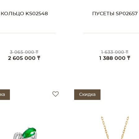
КОЛЬЦО KS02548
ПУСЕТЫ SP02657
3 065 000 ₸
1 633 000 ₸
2 605 000 ₸
1 388 000 ₸
ка
Скидка