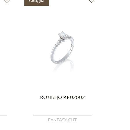
Скидка
КОЛЬЦО KE02002
FANTASY CUT