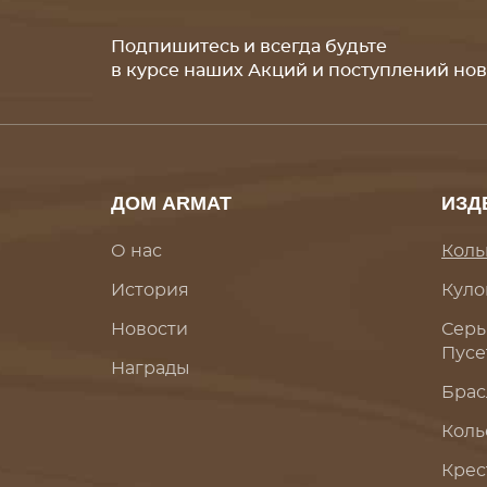
Подпишитесь и всегда будьте
в курсе наших Акций и поступлений но
ДОМ ARMAT
ИЗД
О нас
Коль
История
Куло
Новости
Серь
Пусе
Награды
Брас
Коль
Крес