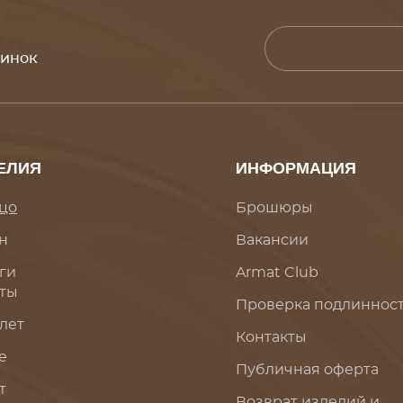
винок
ЕЛИЯ
ИНФОРМАЦИЯ
цо
Брошюры
н
Вакансии
ги
Armat Club
ты
Проверка подлиннос
лет
Контакты
е
Публичная оферта
т
Возврат изделий и