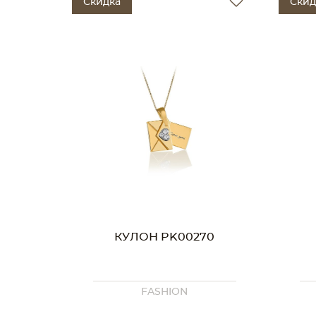
Скидка
Скид
КУЛОН PK00270
FASHION