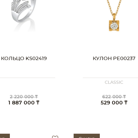
КОЛЬЦО KS02419
КУЛОН PE00237
CLASSIC
2 220 000 ₸
622 000 ₸
1 887 000 ₸
529 000 ₸