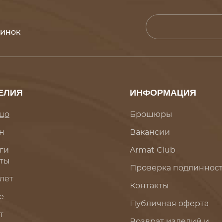
винок
ЕЛИЯ
ИНФОРМАЦИЯ
цо
Брошюры
н
Вакансии
ги
Armat Club
ты
Проверка подлиннос
лет
Контакты
е
Публичная оферта
т
Возврат изделий и