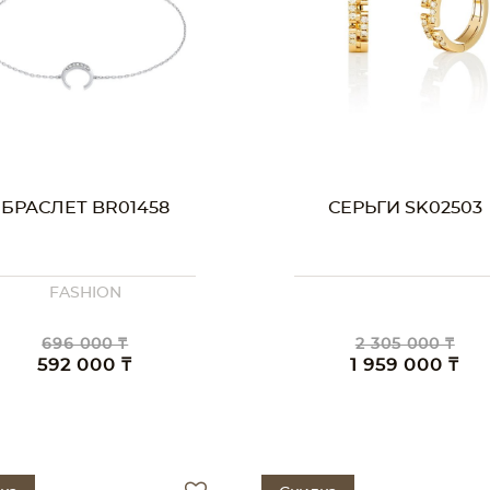
БРАСЛЕТ BR01458
СЕРЬГИ SK02503
FASHION
696 000 ₸
2 305 000 ₸
592 000 ₸
1 959 000 ₸