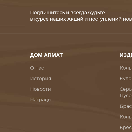
Подпишитесь и всегда будьте
в курсе наших Акций и поступлений но
ДОМ ARMAT
ИЗД
О нас
Коль
История
Куло
Новости
Серь
Пусе
Награды
Брас
Коль
Крес