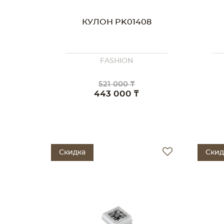
КУЛОН PK01408
FASHION
521 000 ₸
443 000 ₸
Скидка
Скид