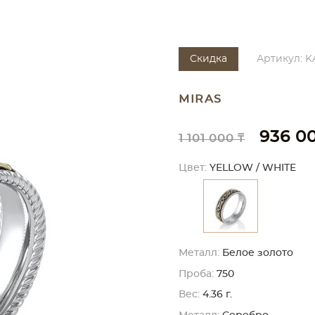
Скидка
Артикул: KA
MIRAS
936 0
1 101 000 ₸
Цвет:
YELLOW / WHITE
Металл:
Белое золото
Проба:
750
Вес:
4.36 г.