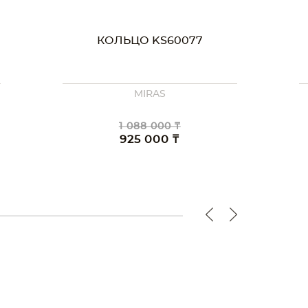
КОЛЬЦО KS30077
MIRAS
957 000 ₸
813 000 ₸