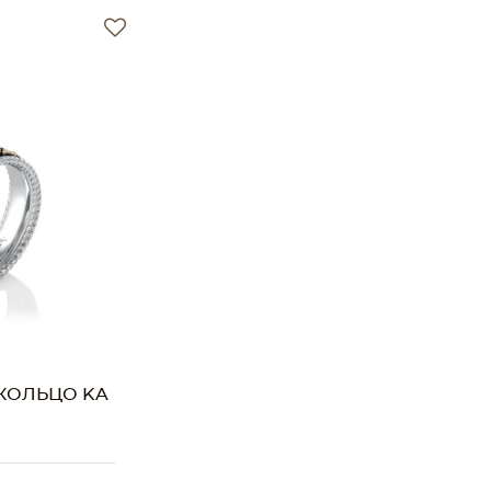
КОЛЬЦО KA
S