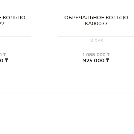
Е КОЛЬЦО
КОЛЬЦО KS60077
77
S
MIRAS
0 ₸
1 088 000 ₸
0 ₸
925 000 ₸
е