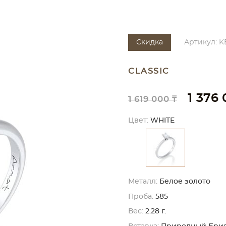
Скидка
Артикул: KE
CLASSIC
1 376 
1 619 000 ₸
Цвет:
WHITE
Металл:
Белое золото
Проба:
585
Вес:
2.28 г.