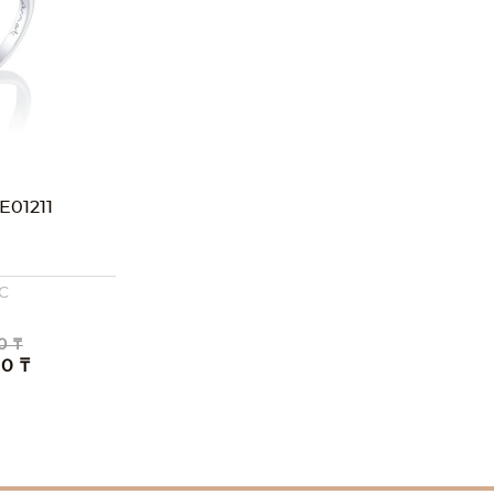
01211
C
0 ₸
00 ₸