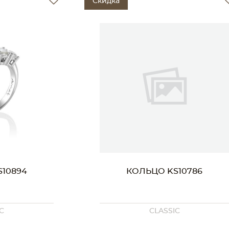
Скидка
О KS10786
КОЛЬЦО KS10779
LASSIC
CLASSIC