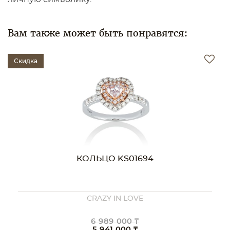
Вам также может быть понравятся:
Скидка
ЬЦО KS01694
КОЛЬЦО
RAZY IN LOVE
CRAZY
ПОД
 989 000 ₸