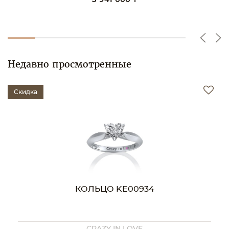
5 941 000 ₸
Недавно просмотренные
Скидка
КОЛЬЦО KE00934