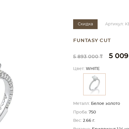
Скидка
Артикул: K
FUNTASY CUT
5 009
5 893 000 ₸
Цвет:
WHITE
Металл:
Белое золото
Проба:
750
Вес:
2.66 г.