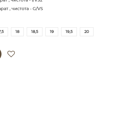
ат , чистота - I/VS2
рат , чистота - G/VS
7,5
18
18,5
19
19,5
20