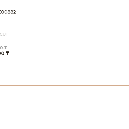
00882
 CUT
0 ₸
00 ₸