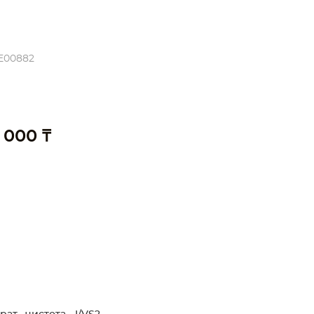
E00882
 000 ₸