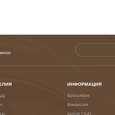
винок
ЕЛИЯ
ИНФОРМАЦИЯ
цо
Брошюры
н
Вакансии
ги
Armat Club