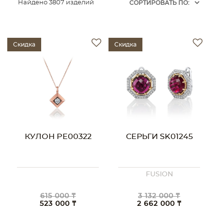
Найдено 3807 изделий
CОРТИРОВАТЬ ПО:
Скидка
Скидка
КУЛОН PE00322
СЕРЬГИ SK01245
FUSION
615 000 ₸
3 132 000 ₸
523 000 ₸
2 662 000 ₸