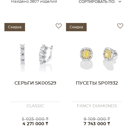
Найдено 3807 изделий
CОРТИРОВАТЬ ПО:
Скидка
Скидка
СЕРЬГИ SK00529
ПУСЕТЫ SP01932
CLASSIC
FANCY DIAMONDS
5 025 000 ₸
9 109 000 ₸
4 271 000 ₸
7 743 000 ₸