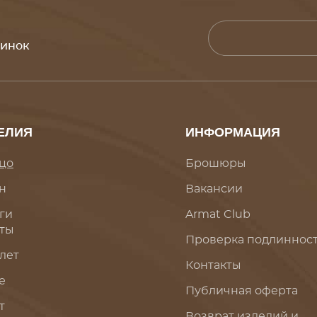
винок
ЕЛИЯ
ИНФОРМАЦИЯ
цо
Брошюры
н
Вакансии
ги
Armat Club
ты
Проверка подлиннос
лет
Контакты
е
Публичная оферта
т
Возврат изделий и