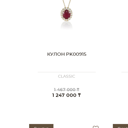
КУЛОН PK00915
CLASSIC
1 467 000 ₸
1 247 000 ₸