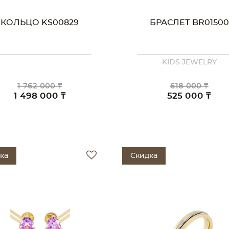
КОЛЬЦО KS00829
БРАСЛЕТ BR01500
KIDS JEWELRY
1 762 000 ₸
618 000 ₸
1 498 000 ₸
525 000 ₸
ка
Скидка