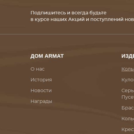
Подпишитесь и всегда будьте
в курсе наших Акций и поступлений но
ДОМ ARMAT
ИЗД
О нас
Коль
История
Куло
Новости
Серь
Пусе
Награды
Брас
Коль
Крес