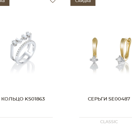
ка
Скидка
КОЛЬЦО KS01863
СЕРЬГИ SE00487
CLASSIC