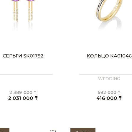
СЕРЬГИ SK01792
КОЛЬЦО KA01046
WEDDING
2 389 000 ₸
592 000 ₸
2 031 000 ₸
416 000 ₸