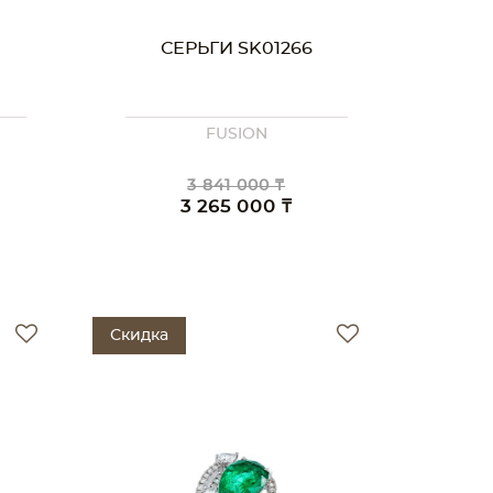
СЕРЬГИ SK01266
FUSION
3 841 000 ₸
3 265 000 ₸
Скидка