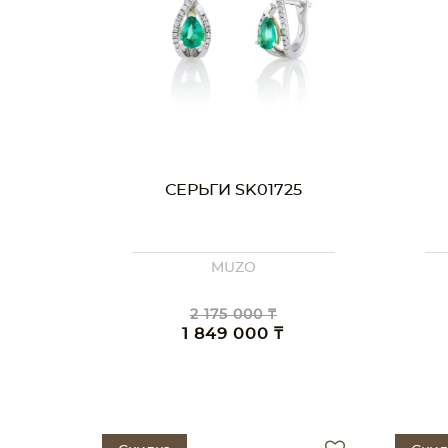
СЕРЬГИ SK01725
MUZO
2 175 000 ₸
1 849 000 ₸