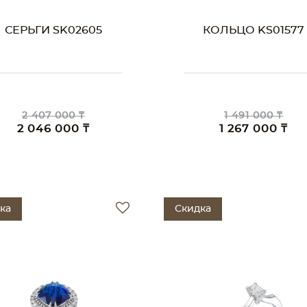
СЕРЬГИ SK02605
КОЛЬЦО KS01577
2 407 000 ₸
1 491 000 ₸
2 046 000 ₸
1 267 000 ₸
ка
Скидка