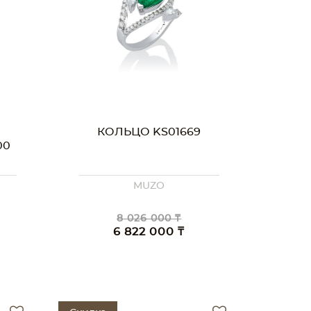
КОЛЬЦО KS01669
00
MUZO
8 026 000 ₸
6 822 000 ₸