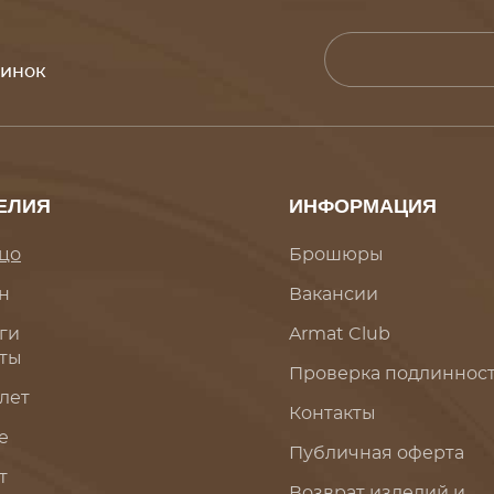
винок
ЕЛИЯ
ИНФОРМАЦИЯ
цо
Брошюры
н
Вакансии
ги
Armat Club
ты
Проверка подлиннос
лет
Контакты
е
Публичная оферта
т
Возврат изделий и