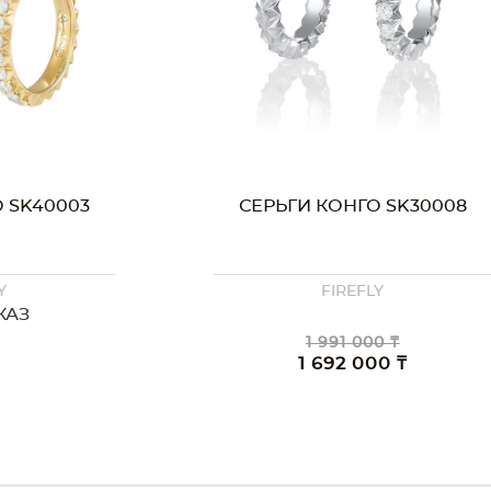
 SK30008
СЕРЬГИ КОНГО SK20008
Y
FIREFLY
0 ₸
2 234 000 ₸
00 ₸
1 899 000 ₸