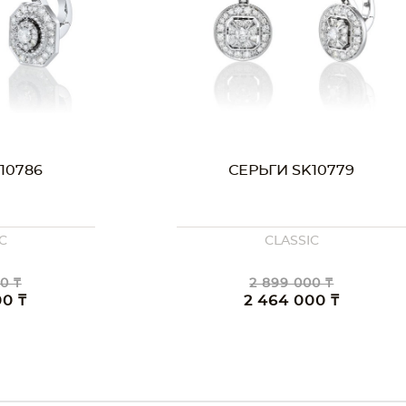
10779
СЕРЬГИ SK10736
C
CLASSIC
ПОД ЗАКАЗ
0 ₸
00 ₸