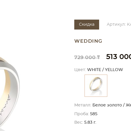
Скидка
Артикул: K
WEDDING
513 00
729 000 ₸
Цвет:
WHITE / YELLOW
Металл:
Белое золото / Ж
Проба:
585
Вес:
5.83 г.