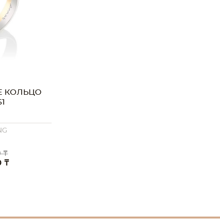
Е КОЛЬЦО
61
NG
 ₸
0 ₸