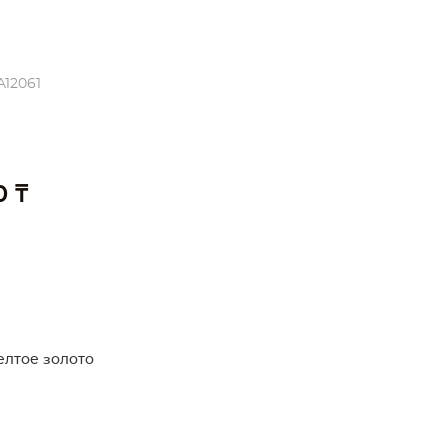
A12061
0 ₸
елтое золото