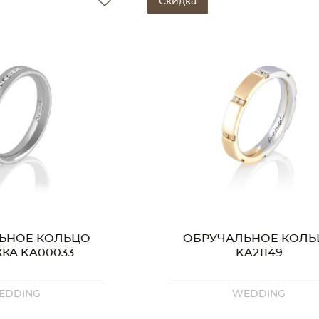
Скидка
Ски
ОБРУЧАЛЬНОЕ КОЛЬЦО
KA21149
WEDDING