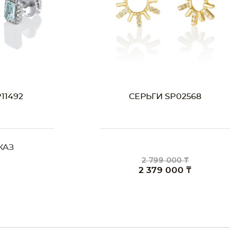
02568
СЕРЬГИ SP01991
MUZO
0 ₸
2 009 000 ₸
00 ₸
1 708 000 ₸