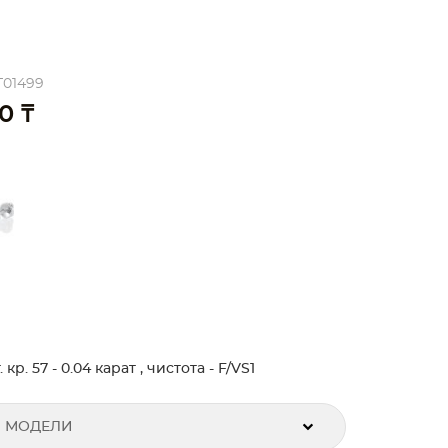
T01499
0 ₸
р. 57 - 0.04 карат , чистота - F/VS1
 МОДЕЛИ