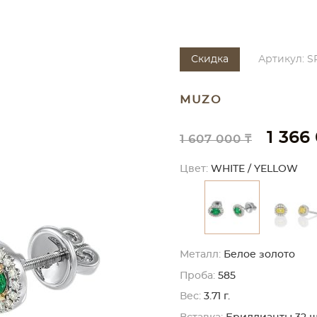
Скидка
Артикул: S
MUZO
1 366
1 607 000 ₸
Цвет:
WHITE / YELLOW
Металл:
Белое золото
Проба:
585
Вес:
3.71 г.