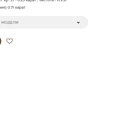
кр. 57 - 0.23 карат , чистота - F/VS1
я) 0.71 карат
 МОДЕЛИ