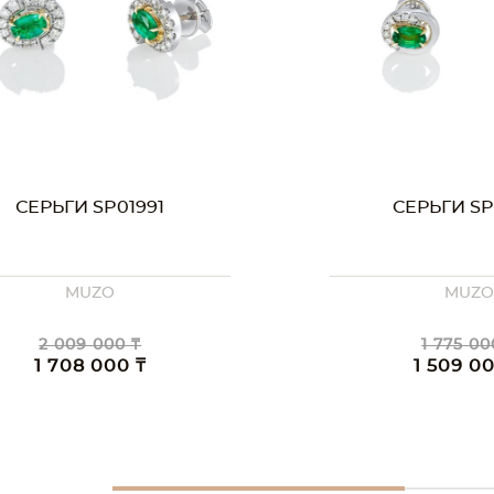
СЕРЬГИ SP01990
ПУСЕТЫ SP
MUZO
MUZ
1 775 000 ₸
1 572 00
1 509 000 ₸
1 336 0