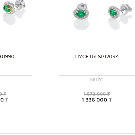
12044
ПУСЕТЫ SP10726
O
MUZO
0 ₸
3 183 000 ₸
00 ₸
2 706 000 ₸