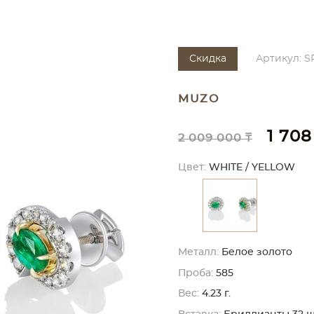
Скидка
Артикул: S
MUZO
1 708
2 009 000 ₸
Цвет:
WHITE / YELLOW
Металл:
Белое золото
Проба:
585
Вес:
4.23 г.