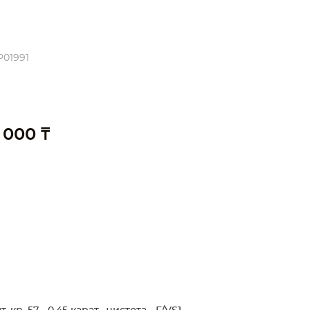
P01991
 000 ₸