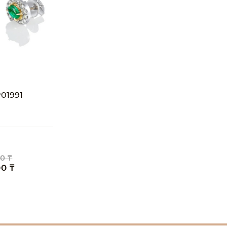
01991
O
0 ₸
00 ₸