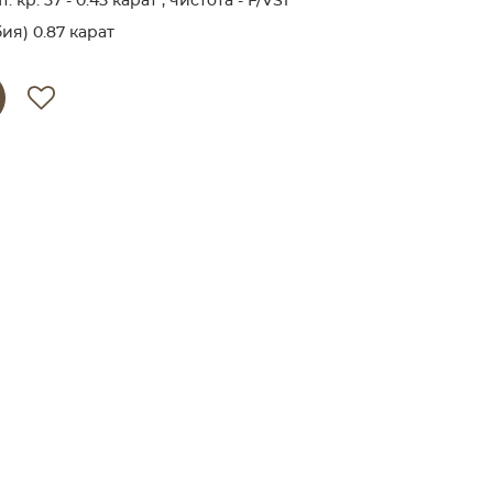
кр. 57 - 0.45 карат , чистота - F/VS1
я) 0.87 карат