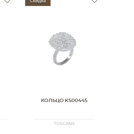
Скидка
КОЛЬЦО KS00445
7
TOSCANA