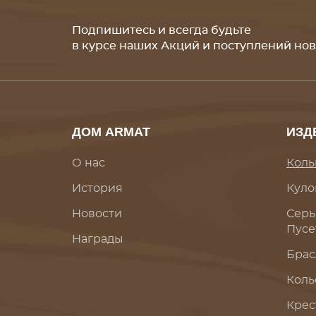
Подпишитесь и всегда будьте
в курсе наших Акций и поступлений но
ДОМ ARMAT
ИЗД
О нас
Коль
История
Куло
Новости
Серь
Пусе
Награды
Брас
Коль
Крес