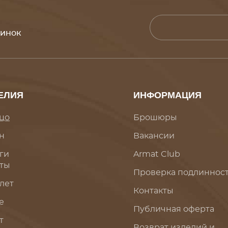
винок
ЕЛИЯ
ИНФОРМАЦИЯ
цо
Брошюры
н
Вакансии
ги
Armat Club
ты
Проверка подлиннос
лет
Контакты
е
Публичная оферта
т
Возврат изделий и