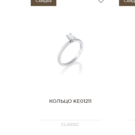
Скидка
Скид
КОЛЬЦО KE01211
CLASSIC