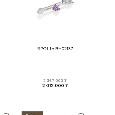
БРОШЬ BH02137
2 367 000 ₸
2 012 000 ₸