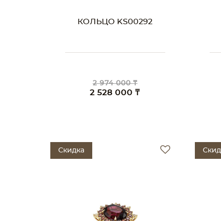
КОЛЬЦО KS00292
2 974 000 ₸
2 528 000 ₸
Скидка
Скид