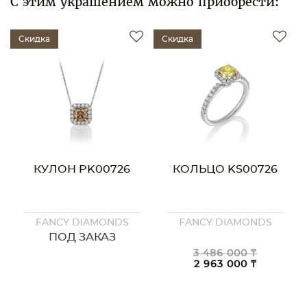
С этим украшением можно приобрести:
Скидка
Скидка
КУЛОН PK00726
КОЛЬЦО KS00726
FANCY DIAMONDS
FANCY DIAMONDS
ПОД ЗАКАЗ
3 486 000 ₸
2 963 000 ₸