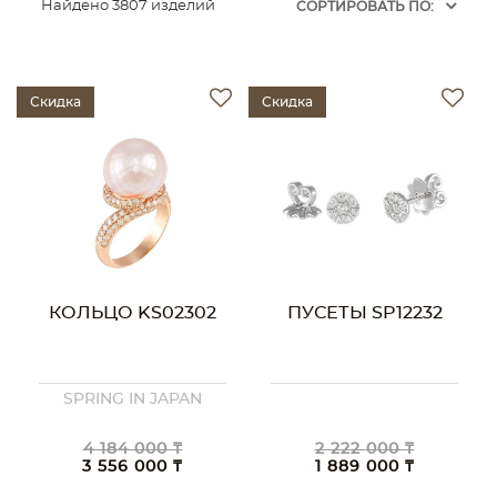
Найдено 3807 изделий
CОРТИРОВАТЬ ПО:
Скидка
Скидка
КОЛЬЦО KS02302
ПУСЕТЫ SP12232
SPRING IN JAPAN
4 184 000 ₸
2 222 000 ₸
3 556 000 ₸
1 889 000 ₸