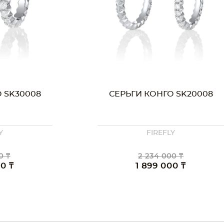
 SK30008
СЕРЬГИ КОНГО SK20008
Y
FIREFLY
0 ₸
2 234 000 ₸
00 ₸
1 899 000 ₸