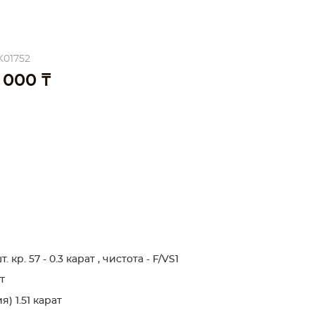
K01752
 000 ₸
кр. 57 - 0.3 карат , чистота - F/VS1
т
) 1.51 карат