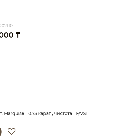
K02110
 000 ₸
Marquise - 0.73 карат , чистота - F/VS1