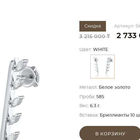
Скидка
Артикул: S
2 733
3 215 000 ₸
Цвет:
WHITE
Металл:
Белое золото
Проба:
585
Вес:
6.3 г.
Вставка:
Бриллианты 10 шт. 
В КОРЗИНУ