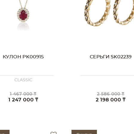
КУЛОН PK00915
СЕРЬГИ SK02239
CLASSIC
1 467 000 ₸
2 586 000 ₸
1 247 000 ₸
2 198 000 ₸