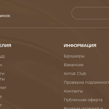
винок
ЕЛИЯ
ИНФОРМАЦИЯ
цо
Брошюры
н
Вакансии
ги
Armat Club
ты
Проверка подлиннос
лет
Контакты
е
Публичная оферта
т
Возврат изделий и