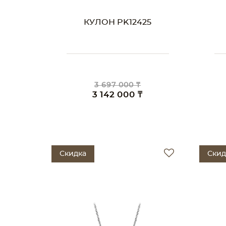
КУЛОН PK12425
3 697 000 ₸
3 142 000 ₸
Скидка
Скид