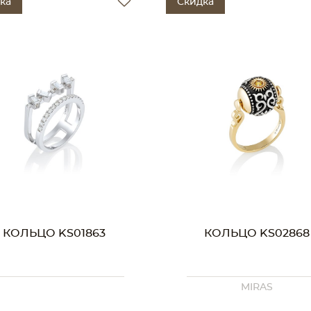
ка
Скидка
КОЛЬЦО KS01863
КОЛЬЦО KS02868
MIRAS