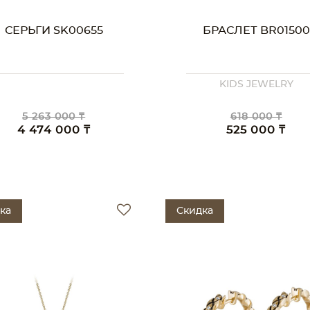
СЕРЬГИ SK00655
БРАСЛЕТ BR01500
KIDS JEWELRY
5 263 000 ₸
618 000 ₸
4 474 000 ₸
525 000 ₸
ка
Скидка