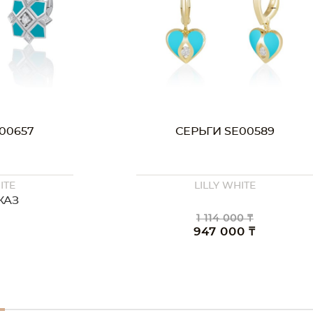
00657
СЕРЬГИ SE00589
ITE
LILLY WHITE
КАЗ
1 114 000 ₸
947 000 ₸