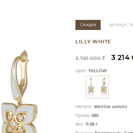
Скидка
Артикул: S
LILLY WHITE
3 214
3 781 000 ₸
Цвет:
YELLOW
Металл:
Желтое золото
Проба:
585
Вес:
11.58 г.