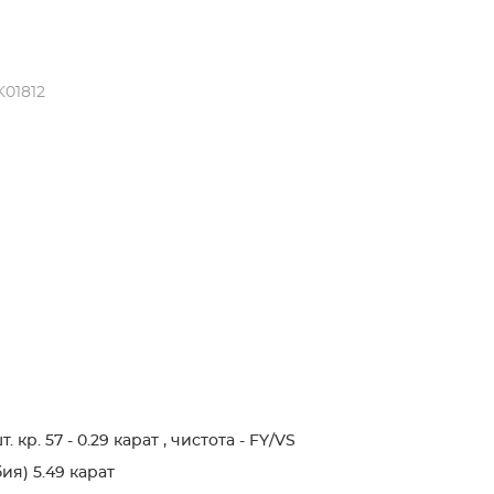
K01812
кр. 57 - 0.29 карат , чистота - FY/VS
я) 5.49 карат