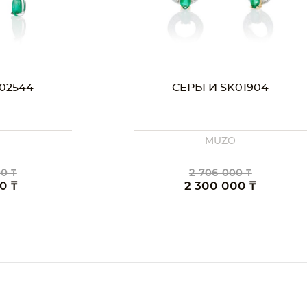
02544
СЕРЬГИ SK01904
O
MUZO
0 ₸
2 706 000 ₸
0 ₸
2 300 000 ₸