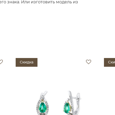
о знака. Или изготовить модель из
Скидка
Ски