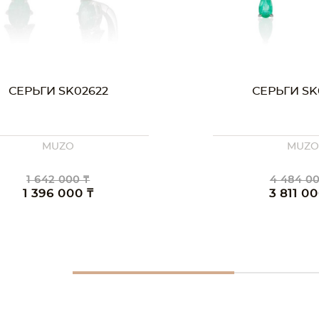
СЕРЬГИ SK02622
СЕРЬГИ SK
MUZO
MUZ
1 642 000 ₸
4 484 00
1 396 000 ₸
3 811 00