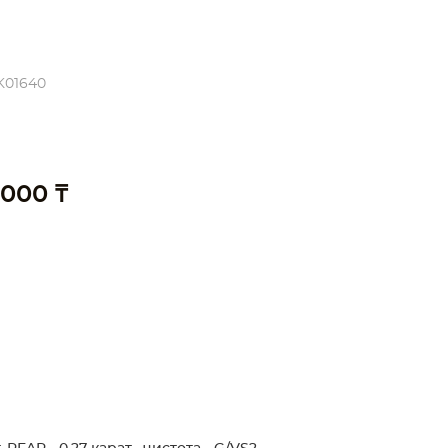
K01640
 000 ₸