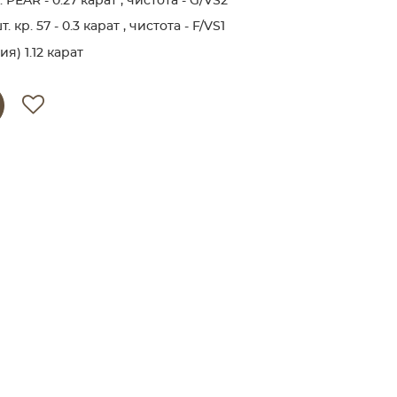
PEAR - 0.27 карат , чистота - G/VS2
кр. 57 - 0.3 карат , чистота - F/VS1
я) 1.12 карат