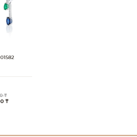
01582
0 ₸
00 ₸