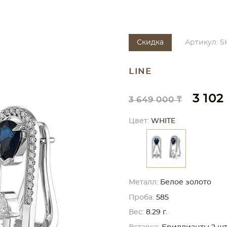
Скидка
Артикул: S
LINE
3 102
3 649 000 ₸
Цвет:
WHITE
Металл:
Белое золото
Проба:
585
Вес:
8.29 г.