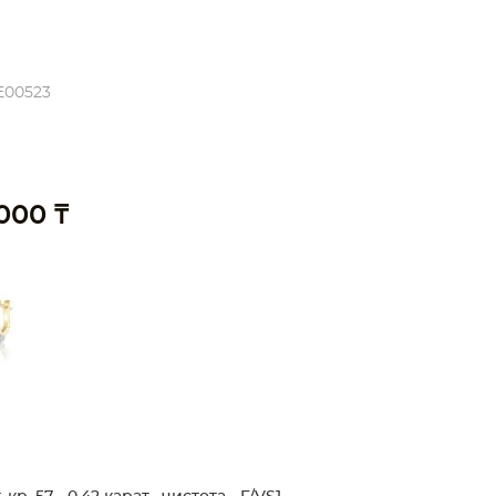
E00523
 000 ₸