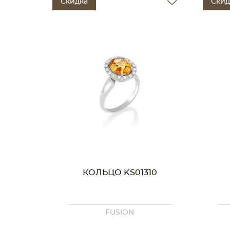
Скидка
Скид
КОЛЬЦО KS01310
FUSION