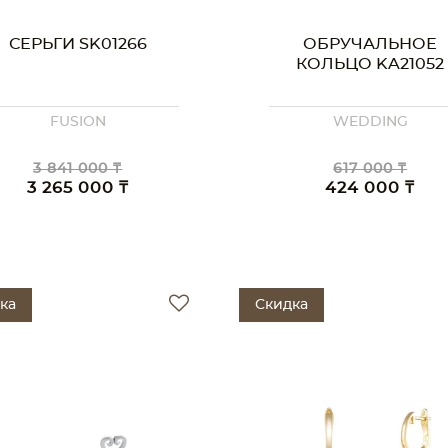
СЕРЬГИ SK01266
ОБРУЧАЛЬНОЕ
КОЛЬЦО KA21052
FUSION
WEDDING
3 841 000 ₸
617 000 ₸
3 265 000 ₸
424 000 ₸
ка
Скидка