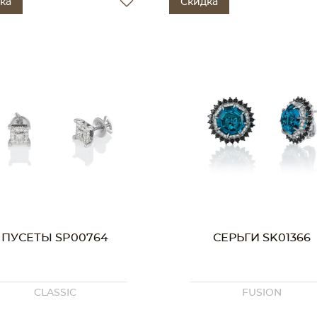
ка
Скидка
ПУСЕТЫ SP00764
СЕРЬГИ SK01366
CLASSIC
FUSION