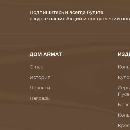
Подпишитесь и всегда будьте
в курсе наших Акций и поступлений но
ДОМ ARMAT
ИЗД
О нас
Коль
История
Куло
Новости
Серь
Пусе
Награды
Брас
Коль
Крес