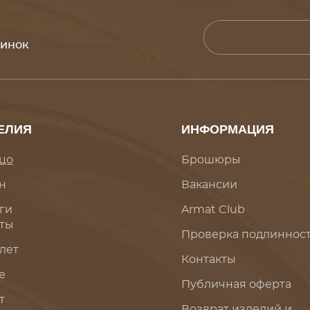
винок
ЕЛИЯ
ИНФОРМАЦИЯ
цо
Брошюры
н
Вакансии
ги
Armat Club
ты
Проверка подлиннос
лет
Контакты
е
Публичная оферта
т
Возврат изделий и