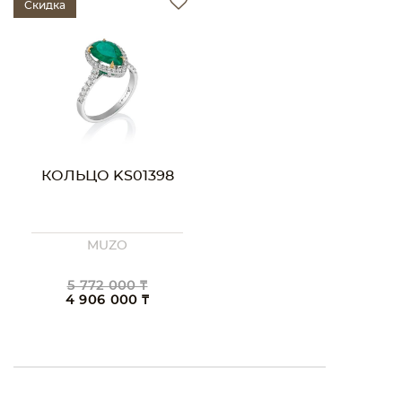
Скидка
КОЛЬЦО KS01398
MUZO
5 772 000 ₸
4 906 000 ₸