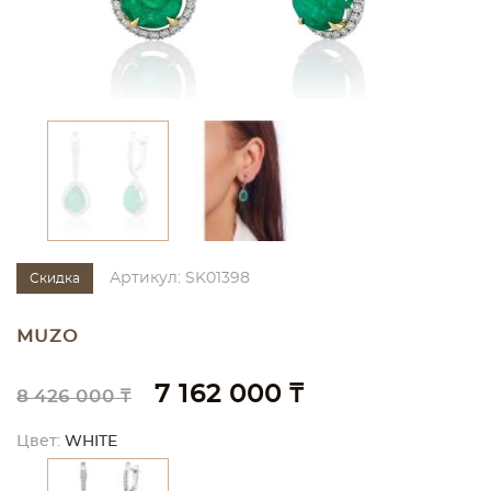
Артикул: SK01398
Скидка
MUZO
7 162 000 ₸
8 426 000 ₸
Цвет:
WHITE