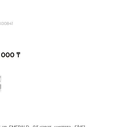
K00841
 000 ₸