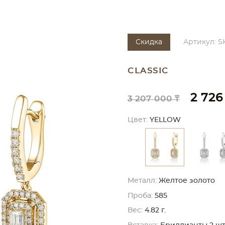
Скидка
Артикул: S
CLASSIC
2 726
3 207 000 ₸
Цвет:
YELLOW
Металл:
Желтое золото
Проба:
585
Вес:
4.82 г.