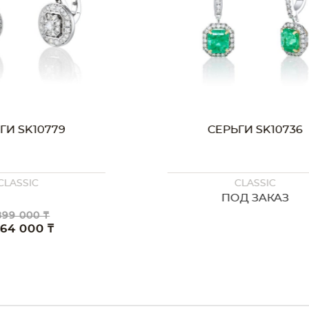
10779
СЕРЬГИ SK10736
C
CLASSIC
ПОД ЗАКАЗ
0 ₸
00 ₸