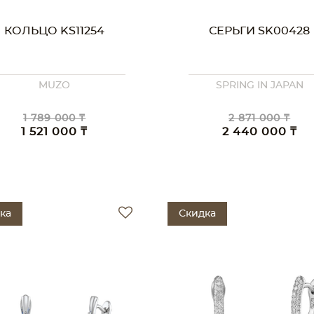
КОЛЬЦО KS11254
СЕРЬГИ SK00428
MUZO
SPRING IN JAPAN
1 789 000 ₸
2 871 000 ₸
1 521 000 ₸
2 440 000 ₸
ка
Скидка