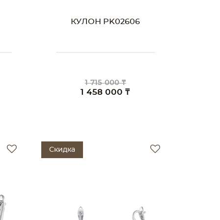
КУЛОН PK02606
1 715 000 ₸
1 458 000 ₸
Скидка