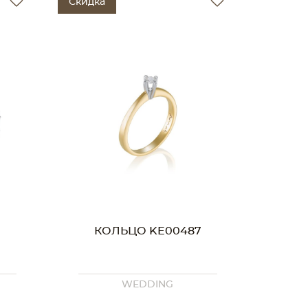
Скидка
КОЛЬЦО KE00487
WEDDING