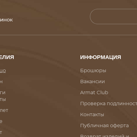
винок
ЕЛИЯ
ИНФОРМАЦИЯ
цо
Брошюры
н
Вакансии
ги
Armat Club
ты
Проверка подлиннос
лет
Контакты
е
Публичная оферта
т
Возврат изделий и