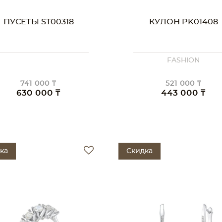
ПУСЕТЫ ST00318
КУЛОН PK01408
FASHION
741 000 ₸
521 000 ₸
630 000 ₸
443 000 ₸
ка
Скидка