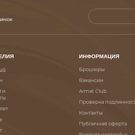
винок
ЕЛИЯ
ИНФОРМАЦИЯ
цо
Брошюры
н
Вакансии
ги
Armat Club
ты
Проверка подлиннос
лет
Контакты
е
Публичная оферта
т
Возврат изделий и