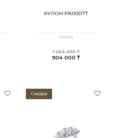
КУЛОН PK00077
MIRAS
1 063 000 ₸
904 000 ₸
Скидка