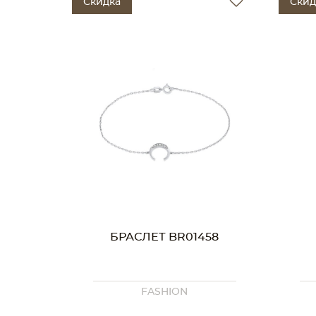
Скидка
Скид
БРАСЛЕТ BR01458
FASHION