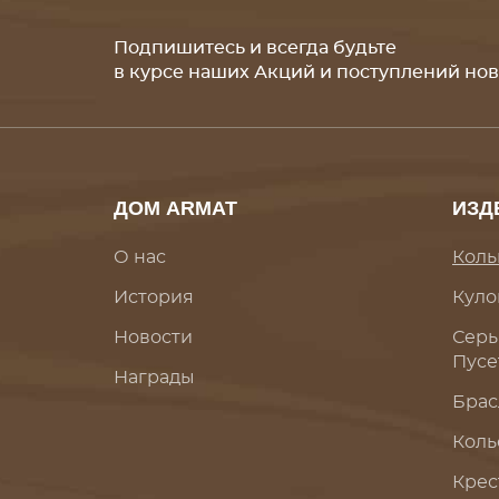
Подпишитесь и всегда будьте
в курсе наших Акций и поступлений но
ДОМ ARMAT
ИЗД
О нас
Коль
История
Куло
Новости
Серь
Пусе
Награды
Брас
Коль
Крес