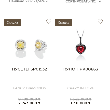
Найдено 3807 изделий
CОРТИРОВАТЬ ПО:
Скидка
Скидка
ПУСЕТЫ SP01932
КУЛОН PK00663
FANCY DIAMONDS
CRAZY IN LOVE
9 109 000 ₸
1 542 000 ₸
7 743 000 ₸
1 311 000 ₸