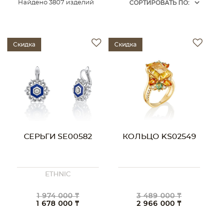
Найдено 3807 изделий
CОРТИРОВАТЬ ПО:
Скидка
Скидка
СЕРЬГИ SE00582
КОЛЬЦО KS02549
ETHNIC
1 974 000 ₸
3 489 000 ₸
1 678 000 ₸
2 966 000 ₸