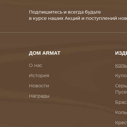
Подпишитесь и всегда будьте
в курсе наших Акций и поступлений но
ДОМ ARMAT
ИЗД
О нас
Коль
История
Куло
Новости
Серь
Пусе
Награды
Брас
Коль
Крес