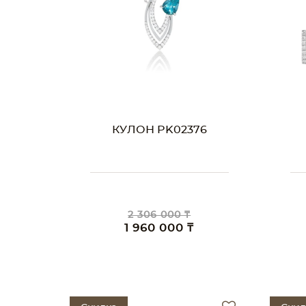
КУЛОН PK02376
2 306 000 ₸
1 960 000 ₸