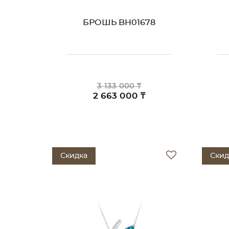
БРОШЬ BH01678
3 133 000 ₸
2 663 000 ₸
Скидка
Скид