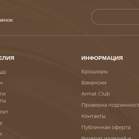
винок
ЕЛИЯ
ИНФОРМАЦИЯ
цо
Брошюры
н
Вакансии
ги
Armat Club
ты
Проверка подлиннос
лет
Контакты
е
Публичная оферта
т
Возврат изделий и