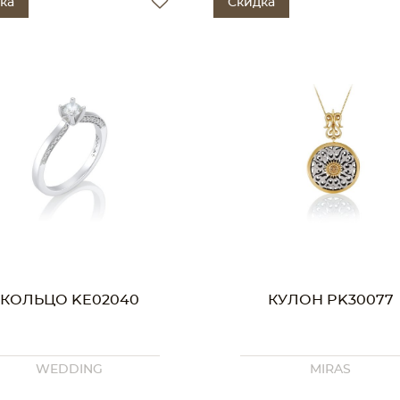
ка
Скидка
КОЛЬЦО KE02040
КУЛОН PK30077
WEDDING
MIRAS